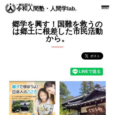
一般社団法人
令和人間塾・人間学lab.
MENU
郷学を興す！国難を救うの
は郷土に根差した市民活動
から。