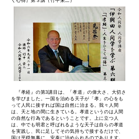
く心得』第３講（竹中栄二）
『孝経』の第3講目は、「孝道」の偉大さ、大切さ
を学びました。一国を治める天子が「孝」の心をも
って人民に接すれば国は自然に治まる。我々人間
は、天と地の間に生きている。孝道というのは人間
の自然な行為であるということです。上に立つ人
は、中でも明君と呼ばれるような天子は自らの孝道
を実践し、民に足してその気持ちで接するだけで、
国は平穏無事に、安泰に治められるのであります。