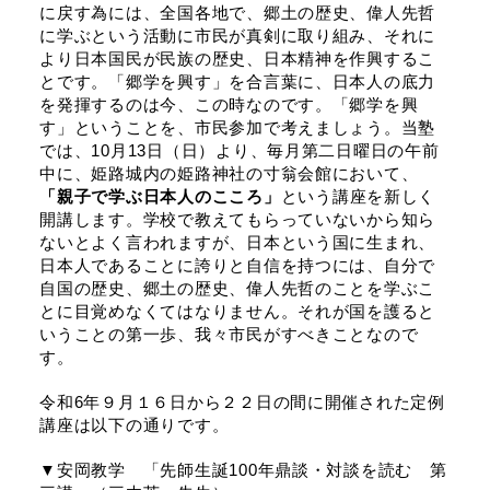
に戻す為には、全国各地で、郷土の歴史、偉人先哲
に学ぶという活動に市民が真剣に取り組み、それに
より日本国民が民族の歴史、日本精神を作興するこ
とです。「郷学を興す」を合言葉に、日本人の底力
を発揮するのは今、この時なのです。「郷学を興
す」ということを、市民参加で考えましょう。当塾
では、10月13日（日）より、毎月第二日曜日の午前
中に、姫路城内の姫路神社の寸翁会館において、
「親子で学ぶ日本人のこころ」
という講座を新しく
開講します。学校で教えてもらっていないから知ら
ないとよく言われますが、日本という国に生まれ、
日本人であることに誇りと自信を持つには、自分で
自国の歴史、郷土の歴史、偉人先哲のことを学ぶこ
とに目覚めなくてはなりません。それが国を護ると
いうことの第一歩、我々市民がすべきことなので
す。
令和6年９月１６日から２２日の間に開催された定例
講座は以下の通りです。
▼安岡教学 「先師生誕100年鼎談・対談を読む 第