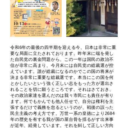
令和6年の最後の四半期を迎える今、日本は非常に重
要な局面に立たされております。昨年末に端を発し
た自民党の裏金問題から、この一年は国民の政治不
信が非常に高まり、今月末には自民党の総裁選が控
えています。誰が総裁になるのかでこの国の将来が
決まる非常に重要な総裁選です。本当にこの国を何
とかしたいという強く正しい志をもった方が選出さ
れることを切に願うところです。それはさておき、
その政治家達を選んだのは我々市民にも責任が有り
ます。何でもかんでも他人任せで、自分は権利を主
張するだけで義務を怠るというのが、戦後の誤った
民主主義の考え方です。万世一系の皇徳により2684
年の歴史を有する我が国の屋台骨を揺るがす出来事
が近年、続発しています。それを糾して正しい方向