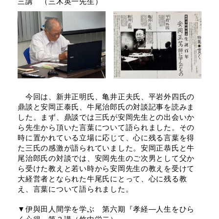
三講 （三木英一先生）
今回は、新井正明氏、亀井正夫氏、平岩外四氏の
鼎談と安岡正泰氏、牛尾治郎氏の対談記事を読みま
した。まず、鼎談では三氏が安岡先生との出会いか
ら先生から頂いた言葉について語られました。その
時に置かれている立場に応じて、心に残る言葉を得
た三氏の感激が語られていました。安岡正恭氏と牛
尾治郎氏の対談では、安岡先生のご次男として父か
ら受けた教えと若い時から安岡先生の教えを受けて
大経営者となられた牛尾氏にとって、心に残る教
え、言葉について語られました。
▼伊與田人間学を学ぶ 第六期『孝経―人生をひら