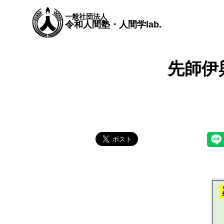
一般社団法人
令和人間塾・人間学lab.
先師伊