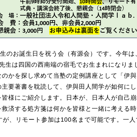
先生のお誕生日を祝う会（有源会）です。今年は
田先生は四国の西南端の宿毛でお生まれになりま
なのかを探し求めて当塾の定例講座として「伊與
の主要著書を耽読して、伊與田人間学が如何にし
を皆様にご紹介します。日本が、日本人が自己崩
を救済する処方箋は何かを皆様と一緒に考える時
すが、リモート参加は100名まで可能です。一