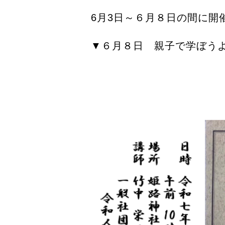
6月3日～６月８日の間に開
▼６月８日 親子で学ぼう