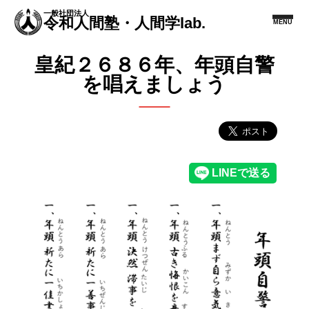
一般社団法人
令和人間塾・人間学lab.
MENU
皇紀２６８６年、年頭自警
を唱えましょう