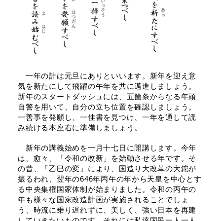
一年の計は元旦にありといいます。新年を迎え意
気を新たにして飛躍の午年を共に邁進しましょう。
新年のスタートダッシュには、五箇条からなる年頭
自警を用いて、自分の立ち位置を確認しましょう。
一善事を発願し、一佳書を見つけ、一年を通して読
み続ける本座右に準備しましょう。
新年の講義始めを一月十七日に開講します。今年
は、愈々、「令和の改新」を始動させる年です。そ
の昔、「乙巳の変」により、国造り大改革の大鉈が
振るわれ、翌年の646年丙午の年から天皇を中心とす
る中央集権国家体制が始まりました。令和の丙午の
年も様々な国家改造計画が実施されることでしょ
う、時流に乗り遅れずに、美しく、強い日本を再建
していきたいものです。それには私達国民一人一人