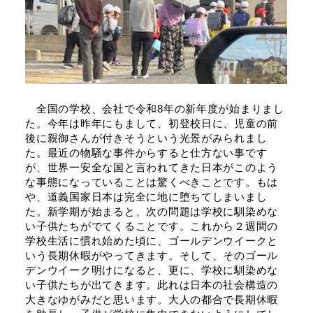
全国の学校、会社で令和8年の新年度が始まりまし
た。今年は昨年にもまして、初登校日に、児童の前
後に親御さんが付きそうという光景がみられまし
た。最近の物騒な事件からすると仕方ない事です
が、世界一安全な国と言われてきた日本がこのよう
な事態になっていることは驚くべきことです。もは
や、道義国家日本は完全に地に堕ちてしまいまし
た。新学期が始まると、次の問題は学校に馴染めな
い子供たちがでてくることです。これから２週間の
学校生活に慣れ始めた頃に、ゴールデンウイークと
いう長期休暇がやってきます。そして、そのゴール
デンウイーク明けになると、更に、学校に馴染めな
い子供たちが出てきます。此れは日本の社会構造の
大きなゆがみだと思います。大人の都合で長期休暇