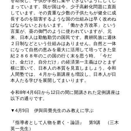
を助長し、子供が学校に集中できないようにしてし
まっています。我が国は今、少子高齢化問題に直面
しています。その貴重な少数の子供たちが健全に成
長するのを阻害するような国の仕組みは早く改めね
ばならないとおもいます。「働かき方改革」という
言葉が、葵の御門のように使われていますが、元
来、日本人は勤勉勤労の国民です。農耕民族に週休
２日制などという仕組みはありません。自然と一体
になって自然の恵みを最大に活用して培ってきた皇
紀２８６８年のこの国の行く末を思う時、「今だ
け、金だけ、自分だけ」の経済第一主義はひとまず
横に置いて、日本人の本質を見直しましょう。令和
人間塾では、４月から新講座も増設し、日本人が日
本人たる学びを展開してまいります。
令和8年4月6日から12日の間に開講された定例講座は
以下の通りです。
▼4月9日 伊與田覺先生のみ教えに学ぶ
『指導者として人物を磨く・論語』 第9講 （三木
英一先生）