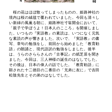
桜の花はほぼ散ってしまったものの、姫路神社の
境内は桜の絨毯で覆われていました。今回も清々し
い新緑の風薫る朝に、姫路神社寸翁開会において、
「親子で学ぼうよ！日本人のこころ」を開催しまし
た。いつもの『実語教』の素読は、いつになく元気
な素読の声が響きました。次いで、『実語教』の書
写、章句の勉強をし、前回から始めました「教育勅
語」の朗誦と、現代語訳の勉強をしました。後半
は、うらのさららさんの『古事記』の紙芝居を聞き
ました。今回は、三人神様の誕生のはなしでした。
その後は、日本の偉人の話でした。「教育勅語」に
顕された十二徳目の二番目の「兄弟に友に」で吉田
松陰先生とその弟のはなしでした。