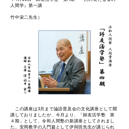
人間学』第一講
竹中栄二先生）
この講座は3月まで論語普及会の文化講座として開
講しておりましたが、今月より、「師友活学塾 第
４期」として、令和人間塾の新講座としてされまし
た。安岡教学の入門篇として伊與田先生が講じられ