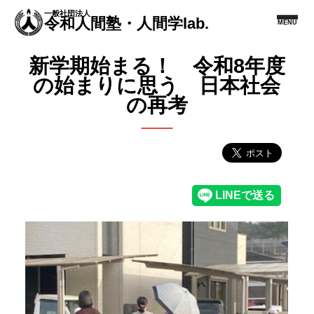
一般社団法人
令和人間塾・人間学lab.
MENU
新学期始まる！ 令和8年度
の始まりに思う 日本社会
の再考