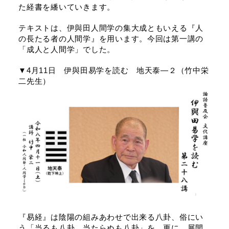
た経書を繙いていきます。
テキストは、伊與田人間学の集大成ともいえる『人
の長たる者の人間学』を用います。今回は第一講の
「成人と人間学」でした。
▼4月11日 伊與田易学を読む 地天泰―２（竹中栄
二先生）
『易経』は陰陽の組みあわせで出来る八卦、俗にい
う「当るも八卦、当たらぬも八卦」を、更に、展開