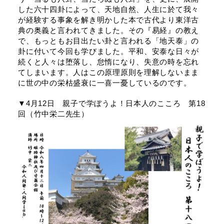
した六十四卦によって、天地自然、人生に於て我々
が経験する事象を解き明かした本で古代より東洋古
典の奥義と言われてきました。その『易経』の教え
で、もっともお目出たい卦と言われる「地天泰」の
卦に付いて今回も学びました。平和、安泰な日々が
続くと人々は堕落し、怠惰になり、失意の時を忘れ
てしまいます。人はこの原理原則を理解しないまま
に世の中の栄枯盛衰に一喜一憂しているのです。
▼4月12日 親子で学ぼうよ！日本人のこころ 第18
回（竹中栄二先生）