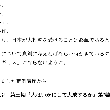
ち、
滞、
い」、
不作、
より、日本が大打撃を受けることは必至であると
食について真剣に考えねばならい時がきているの
リギリス」にならないように。
されました定例講座から
学ぶ 第三期『人はいかにして大成するか』第3