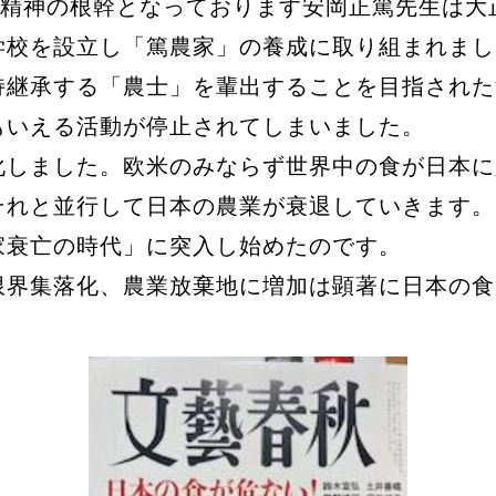
学精神の根幹となっております安岡正篤先生は
学校を設立し「篤農家」の養成に取り組まれまし
持継承する「農士」を輩出することを目指された
もいえる活動が停止されてしまいました。
化しました。欧米のみならず世界中の食が日本に
それと並行して日本の農業が衰退していきます。
家衰亡の時代」に突入し始めたのです。
限界集落化、農業放棄地に増加は顕著に日本の食