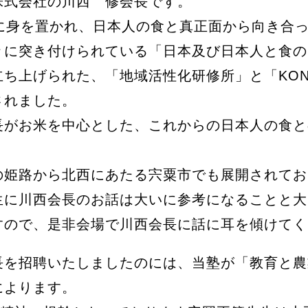
株式会社の川西 修会長です。
界に身を置かれ、日本人の食と真正面から向き合
々に突き付けられている「日本及び日本人と食の
ち上げられた、「地域活性化研修所」と「KONA
されました。
長がお米を中心とした、これからの日本人の食と
の姫路から北西にあたる宍粟市でも展開されてお
生に川西会長のお話は大いに参考になることと大
すので、是非会場で川西会長に話に耳を傾けてく
を招聘いたしましたのには、当塾が「教育と農
によります。