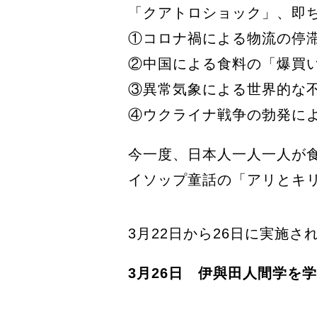
「クアトロショック」、即
①コロナ禍による物流の停
②中国による食料の「爆買
③異常気象による世界的な
④ウクライナ戦争の勃発に
今一度、日本人一人一人が
イソップ童話の「アリとキ
3月22日から26日に実施
3月26日 伊與田人間学を