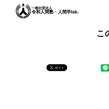
一般社団法人
令和人間塾・人間学lab.
こ