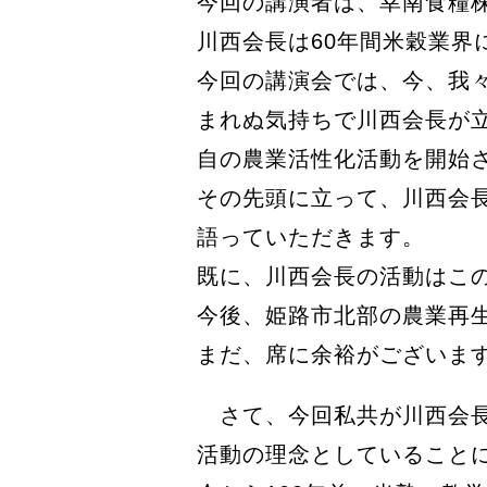
今回の講演者は、幸南食糧
川西会長は60年間米穀業
今回の講演会では、今、我
まれぬ気持ちで川西会長が立
自の農業活性化活動を開始
その先頭に立って、川西会
語っていただきます。
既に、川西会長の活動はこ
今後、姫路市北部の農業再
まだ、席に余裕がございま
さて、今回私共が川西会長
活動の理念としていること