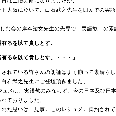
日は生憎の雨になりましたが、
ント大阪に於いて、白石武之先生を囲んでの実語
楽しむ会の岸本綾女先生の先導で「実語教」の素
樹有るを以て貴しとす。
智有るを以て貴しとす。・・・」
されている皆さんの朗誦はよく揃って素晴らし
、白石武之先生にご登壇頂きました。
レジュメは、実語教のみならず、今の日本及び日
られておりました。
された思いは、見事にこのレジュメに集約されて