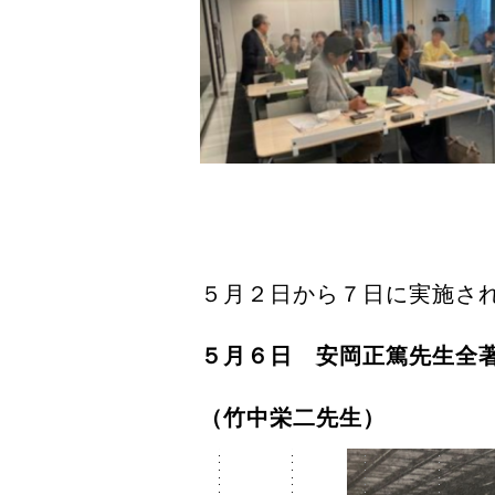
５月２日から７日に実施さ
５月６日 安岡正篤先生全著
（竹中栄二先生）