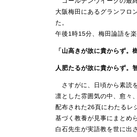
ゴールデンウイークの最終
大阪梅田にあるグランフロ
た。
午後1時15分、梅田論語を
「山高きが故に貴からず。
人肥たるが故に貴からず。
さすがに、日頃から素読を
凛とした雰囲気の中、愈々
配布された26頁にわたる
基づく教養が見事にまとめ
白石先生が実語教を世に出