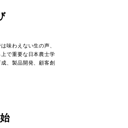
び
では味わえない生の声、
る上で重要な日本農士学
育成、製品開発、顧客創
始