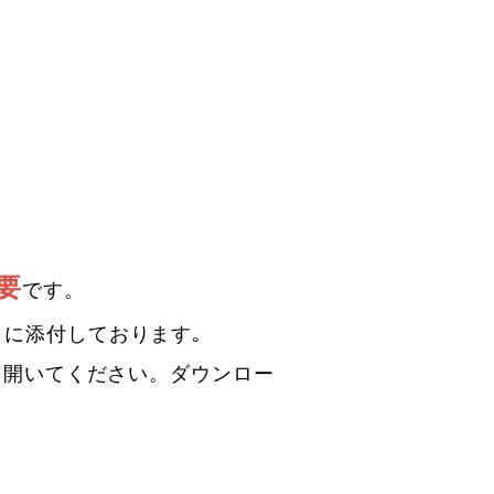
要
です。
トに添付しております｡
て開いてください。ダウンロー