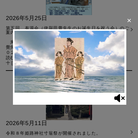
2026年5月25日
×
第五回 有源会（伊與田覺先生のお誕生日を祝う会）のご
案内
来る6月21日に、１１０回目の誕生日を迎えられる伊與田
覺先生のご遺徳を偲んで第５回の有源会を開催致します。１
０２歳でご逝去された先生のみ教えは先生の講義録を読めば
読むほど味わい深いものがあります。高知県の西端に生れ、
十 […]
2026年5月11日
令和８年姫路神社寸翁祭が開催されました。