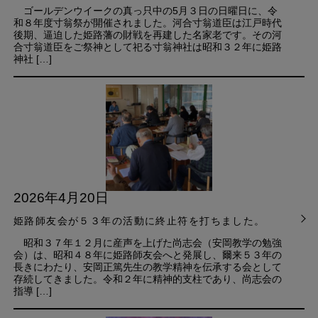
ゴールデンウイークの真っ只中の5月３日の日曜日に、令
和８年度寸翁祭が開催されました。河合寸翁道臣は江戸時代
後期、逼迫した姫路藩の財戦を再建した名家老です。その河
合寸翁道臣をご祭神として祀る寸翁神社は昭和３２年に姫路
神社 […]
2026年4月20日
姫路師友会が５３年の活動に終止符を打ちました。
昭和３７年１２月に産声を上げた尚志会（安岡教学の勉強
会）は、昭和４８年に姫路師友会へと発展し、爾来５３年の
長きにわたり、安岡正篤先生の教学精神を伝承する会として
存続してきました。令和２年に精神的支柱であり、尚志会の
指導 […]